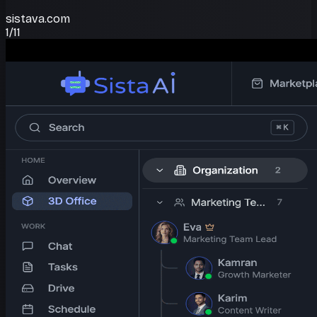
sistava.com
1
/
11