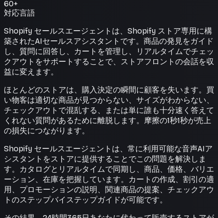
60+
対応言語
Shopify セールスエージェントは、Shopify ストア専用に構
築されたAIセールスアシスタントです。商品の発見をガイド
し、質問に回答し、カートを管理し、リアルタイムでチェッ
クアウトをサポートすることで、ストアフロントの会話を収
益に変えます。
ほとんどのストアは、購入決定の瞬間に顧客を失います。買
い物客は適切な商品が見つからない、サイズがわからない、
チェックアウトで混乱する、または単に誰も十分速く答えて
くれない質問があるために離脱します。摩擦の1秒1秒が売上
の損失につながります。
Shopify セールスエージェントは、常に利用可能な音声AIア
シスタントをストアに提供することでこの問題を解決しま
す。カタログとリアルタイムで同期し、商品、価格、バリエ
ーション、在庫を把握しています。カートの作成、割引の適
用、プロモーションの説明、関連商品の提案、チェックアウ
トのステップバイステップガイドが可能です。
その結果、24時間365日あなたに代わって販売するストアが