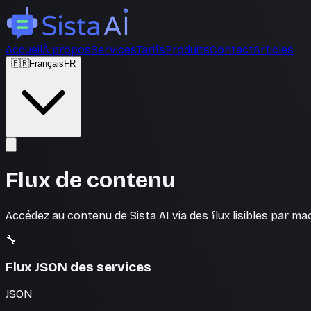
Accueil
À propos
Services
Tarifs
Produits
Contact
Articles
🇫🇷
Français
FR
Flux de contenu
Accédez au contenu de Sista AI via des flux lisibles par m
🔧
Flux JSON des services
JSON