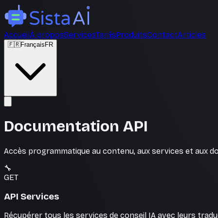
Accueil
À propos
Services
Tarifs
Produits
Contact
Articles
🇫🇷
Français
FR
Documentation API
Accès programmatique au contenu, aux services et aux don
🔧
GET
API Services
Récupérer tous les services de conseil IA avec leurs trad