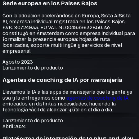
Sede europea en los Países Bajos
Con la adopción acelerándose en Europa,
Sista AI
Sista
AI, empresa individual registrada en los Países Bajos.
KvK: 90724933. EU VAT: NL004838632B50.
se
constituyó en Ámsterdam como empresa individual para
formalizar la presencia europea: hojas de ruta
localizadas, soporte multilingüe y servicios de nivel
empresarial.
Agosto 2023
Lanzamiento de producto
Agentes de coaching de IA por mensajería
Llevamos la IA a las apps de mensajería que la gente ya
usa y la entregamos como
agentes de coaching de IA
enfocados en distintas necesidades, haciendo la
tecnología fácil de alcanzar y útil en el día a día.
Lanzamiento de producto
Abril 2024
Plataforma de integración de IA plug-and-play