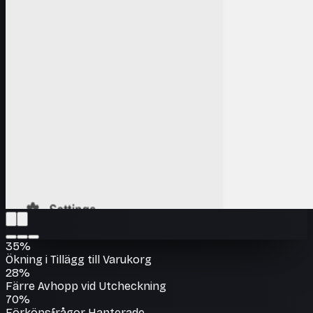
35%
Ökning i Tillägg till Varukorg
28%
Färre Avhopp vid Utcheckning
70%
Förköpsfrågor Hanterade