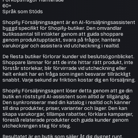
60+
Språk som Stöds
Shopify Försäljningsagent är en AI-försäljningsassistent
byggd specifikt för Shopify-butiker. Den omvandlar
butikssamtal till intäkter genom att guida shoppare
genom produktupptäckt, svara på frågor, hantera
varukorgar och assistera vid utcheckning i realtid.
De flesta butiker förlorar kunder vid beslutsögonblicket.
Shoppare lämnar för att de inte hittar rätt produkt, inte
förstår storlekar, blir förvirrade vid utcheckning eller
helt enkelt har en fråga som ingen besvarar tillräckligt
snabbt. Varje sekund av friktion kostar dig en försäljning.
Shopify Försäljningsagent löser detta genom att ge din
butik en röststyrd AI-assistent som alltid är tillgänglig.
Den synkroniserar med din katalog i realtid och känner
till dina produkter, priser, varianter och lager. Den kan
skapa varukorgar, tillämpa rabatter, förklara kampanjer,
föreslå relaterade produkter och guida kunder genom
utcheckningen steg för steg.
Resultatet är en butik som säljer åt dig dygnet runt.