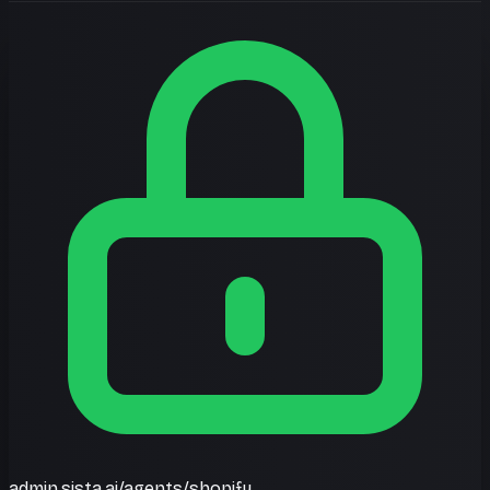
admin.sista.ai/agents/shopify