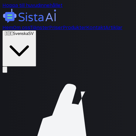
Hoppa till huvudinnehållet
Hem
Om oss
Tjänster
Priser
Produkter
Kontakt
Artiklar
🇸🇪
Svenska
SV