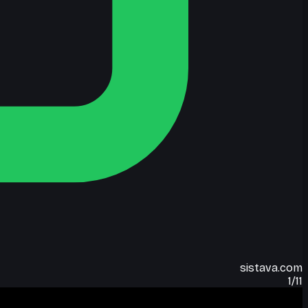
sistava.com
1
/
11