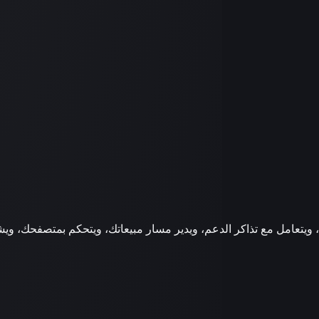
ويتعامل مع تذاكر الدعم، ويدير مسار مبيعاتك، ويتحكم بمتصفحك، ويشغّ