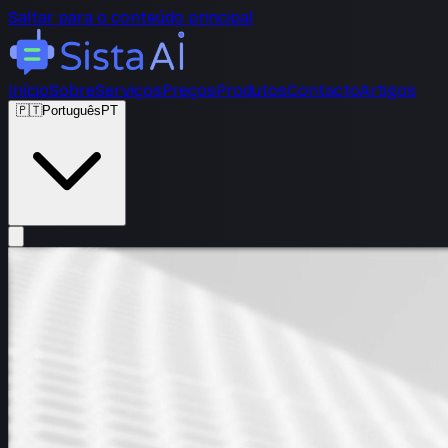
Saltar para o conteúdo principal
Início
Sobre
Serviços
Preços
Produtos
Contacto
Artigos
🇵🇹
Português
PT